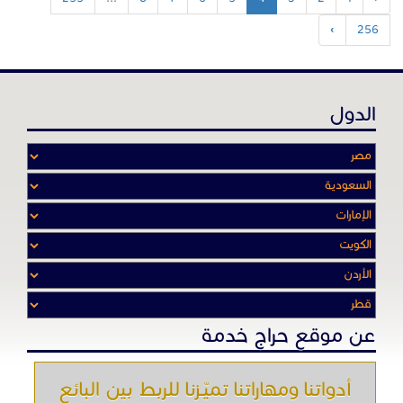
›
256
الدول
عن موقع حراج خدمة
أدواتنا ومهاراتنا تميّـزنا للربط بين البائع