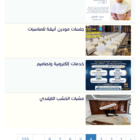
جلسات مودرن أنيقة للمناسبات
خدمات إلكترونية وتصاميم
مشبات الخشب التايلندي
255
...
8
7
6
5
4
3
2
1
‹