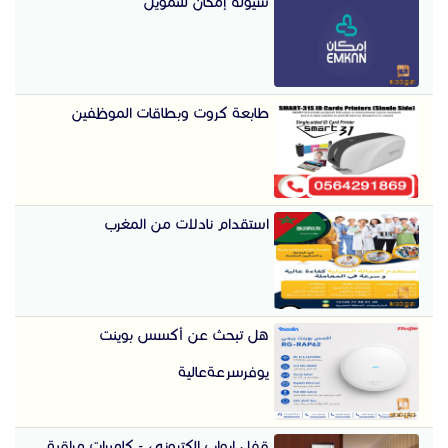
سيوله إمكان للتمويل
طابعة كروت وبطاقات الموظفين
استقدام نادلات من المغرب
هل تبحث عن أكسس بوينت
يوفرسرعةعالية
قفل ابواب الكترونى - كاميرات مراقبة