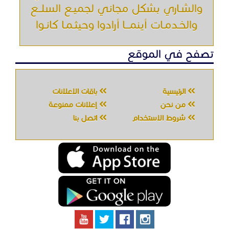
والشـاري بشكل مجاني لجميـع السلــع
والخـدمـات أينمـــا أرادوا وحيثـمـا كانـوا
تصفح في الموقع
الرئيسية
باقات الإعلانات
من نحن
إعلانات ممنوعة
شروط الاستخدام
اتصل بنا