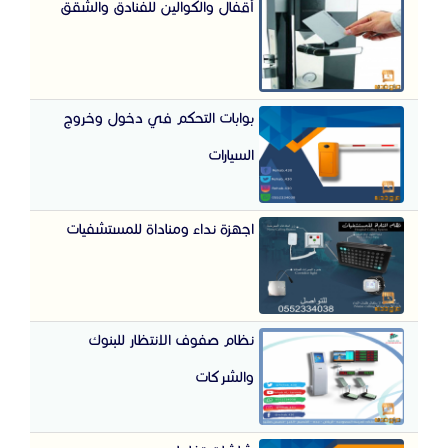
أقفال والكوالين للفنادق والشقق
بوابات التحكم في دخول وخروج
السيارات
اجهزة نداء ومناداة للمستشفيات
نظام صفوف الانتظار للبنوك
والشركات