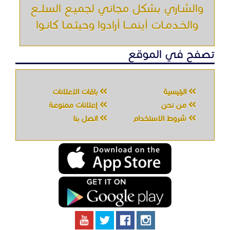
والشـاري بشكل مجاني لجميـع السلــع
والخـدمـات أينمـــا أرادوا وحيثـمـا كانـوا
تصفح في الموقع
الرئيسية
باقات الإعلانات
من نحن
إعلانات ممنوعة
شروط الاستخدام
اتصل بنا