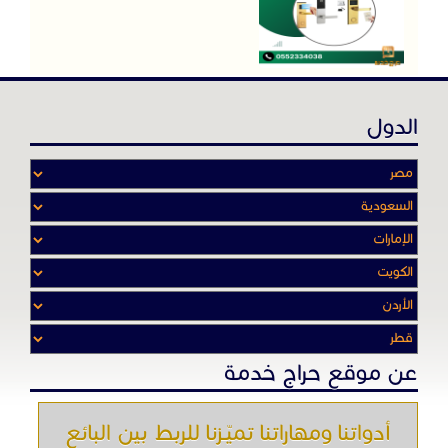
الدول
عن موقع حراج خدمة
أدواتنا ومهاراتنا تميّـزنا للربط بين البائع