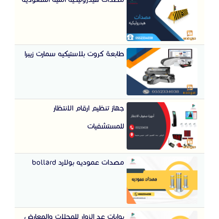
طابعة كروت بلاستيكيه سمارت زيبرا
جهاز تنظيم ارقام الانتظار
للمستشفيات
مصدات عموديه بولارد bollard
بوابات عد الزوار للمحلات والمعارض