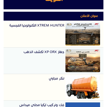
عنوان الاعلان
XTREM HUNTER التكنولوجيا الفرنسية
جهاز XP ORX لكشف الذهب
تنكر مجاري
فك وتركيب ايكيا محلي ميداس