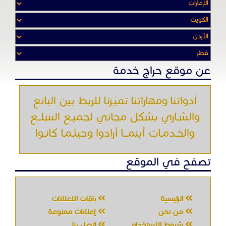
عن موقع حراج خدمة
أدواتنا ومهاراتنا تميّـزنا للربط بين البائع
والشـاري بشكل مجاني لجميـع السلــع
والخـدمـات أينمـــا أرادوا وحيثـمـا كانـوا
تصفح في الموقع
الرئيسية
باقات الإعلانات
من نحن
إعلانات ممنوعة
شروط الاستخدام
اتصل بنا