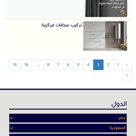
تركيب سخانات مركزية
19
18
...
8
7
6
5
4
3
2
1
‹
›
الدول