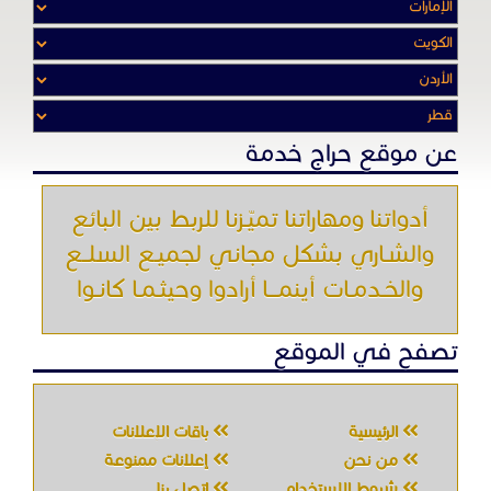
عن موقع حراج خدمة
أدواتنا ومهاراتنا تميّـزنا للربط بين البائع
والشـاري بشكل مجاني لجميـع السلــع
والخـدمـات أينمـــا أرادوا وحيثـمـا كانـوا
تصفح في الموقع
الرئيسية
باقات الإعلانات
من نحن
إعلانات ممنوعة
شروط الاستخدام
اتصل بنا