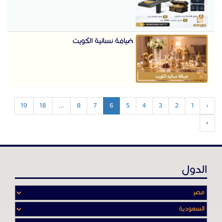
ضيافة نسائية الكويت
19
18
...
8
7
6
5
4
3
2
1
‹
›
الدول