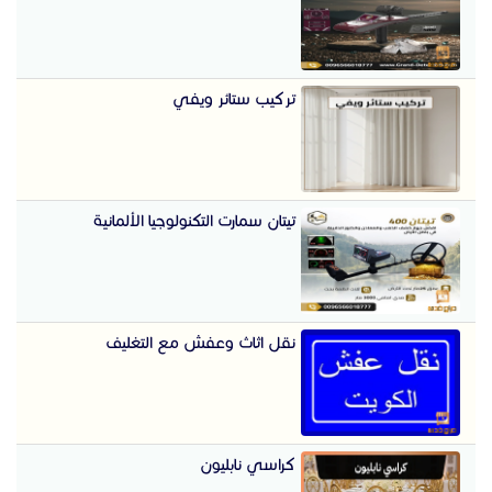
تركيب ستائر ويفي
تيتان سمارت التكنولوجيا الألمانية
نقل اثاث وعفش مع التغليف
كراسي نابليون