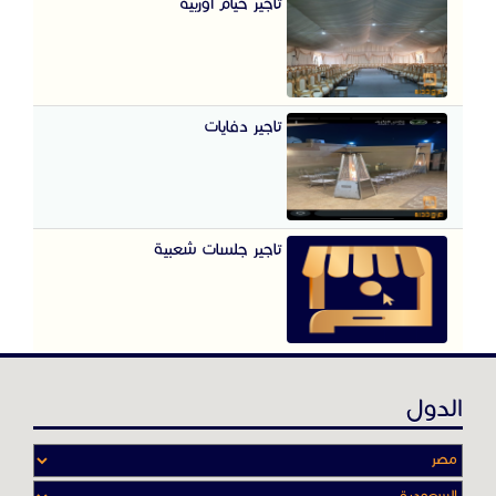
تاجير خيام اوربيه
تاجير دفايات
تاجير جلسات شعبية
الدول