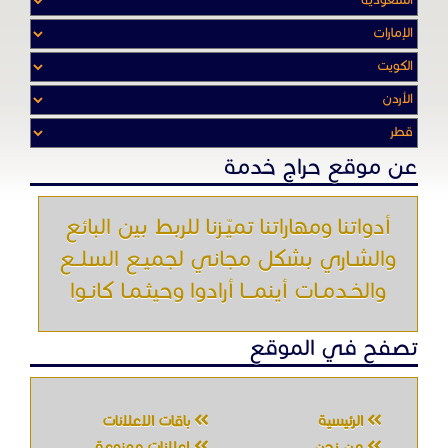
عن موقع حراج خدمة
أدواتنا ومهاراتنا تميّـزنا للربط بين البائع
والشـاري بشكل مجاني لجميـع السلــع
والخـدمـات أينمـــا أرادوا وحيثـمـا كانـوا
تصفح في الموقع
الرئيسية
باقات الإعلانات
من نحن
إعلانات ممنوعة