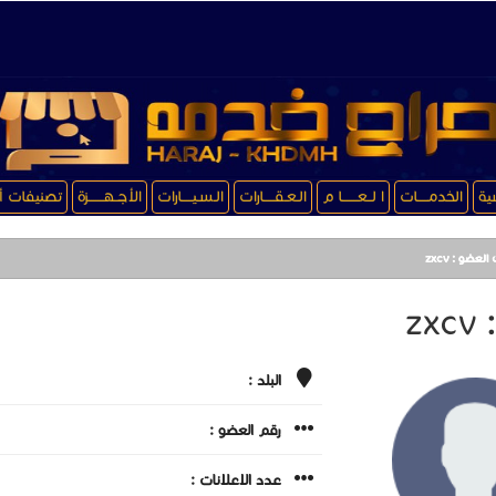
سية
الخدمـــــات
ا لــعـــــــا م
الـعـقـــــارات
الـسـيـــــارات
الأجــهـــــــزة
تصنيفات أ
العضو : zxcv
zx
البلد :
رقم العضو :
عدد الاعلانات :