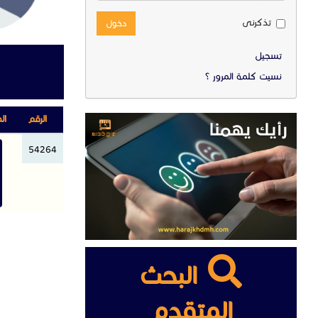
تذكرنى
دخول
تسجيل
نسيت كلمة المرور ؟
الرقم
ال
54264
البحث
المتقدم