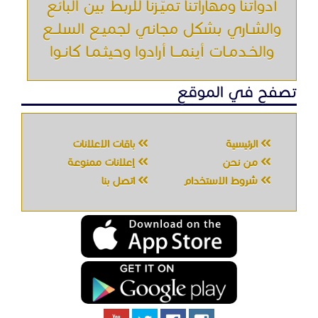
أدواتنا ومهاراتنا تميّـزنا للربط بين البائع
والشـاري بشكل مجاني لجميـع السلــع
والخـدمـات أينمـــا أرادوا وحيثـمـا كانـوا
تصفح في الموقع
الرئيسية
باقات الإعلانات
من نحن
إعلانات ممنوعة
شروط الاستخدام
اتصل بنا