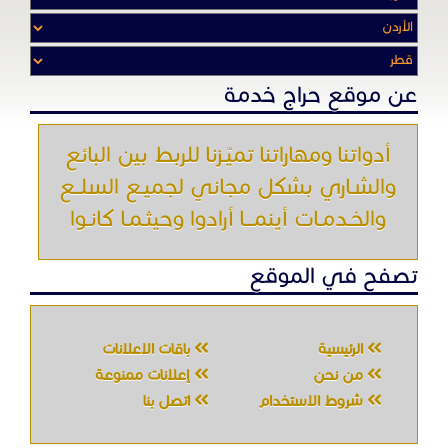
عن موقع حراج خدمة
أدواتنا ومهاراتنا تميّـزنا للربط بين البائع
والشـاري بشكل مجاني لجميـع السلــع
والخـدمـات أينمـــا أرادوا وحيثـمـا كانـوا
تصفح في الموقع
الرئيسية
باقات الإعلانات
من نحن
إعلانات ممنوعة
شروط الاستخدام
اتصل بنا