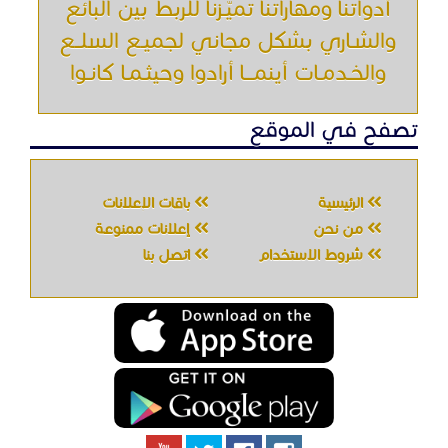
أدواتنا ومهاراتنا تميّـزنا للربط بين البائع
والشـاري بشكل مجاني لجميـع السلــع
والخـدمـات أينمـــا أرادوا وحيثـمـا كانـوا
تصفح في الموقع
الرئيسية
باقات الإعلانات
من نحن
إعلانات ممنوعة
شروط الاستخدام
اتصل بنا