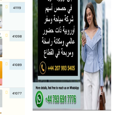
41119
41098
41089
41077