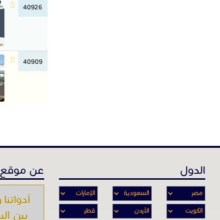
40926
40909
الدول
عن موقع 
أدواتنا و
بين الب