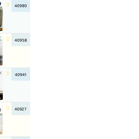
40980
40958
40941
40927