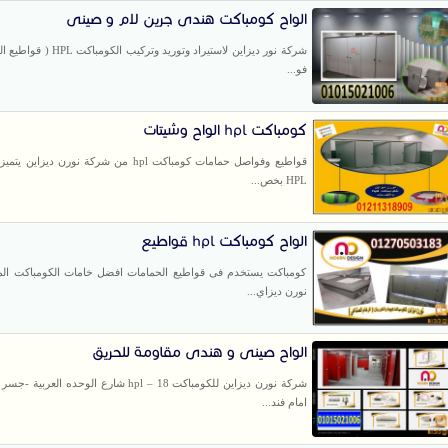
الواح كومباكت هندى جرين لام و صينى
شركة نور ديزاين لاستيراد وتوريد وتركيب
فو...
كومباكت hpl الواح وشيتات
قواطيع وفواصل حمامات كومباكت hpl من شركة نورن ديزا
HPL بخص...
الواح كومباكت hpl قواطيع
كومباكت يستخدم فى قواطيع الحمامات افضل خامات الكومباكت ال
نورن ديزاي...
الواح صينى و هندى مقاومة للحريق
شركة نورن ديزاين للكومباكت hpl – 18 شارع الوحده ال
امام فند...