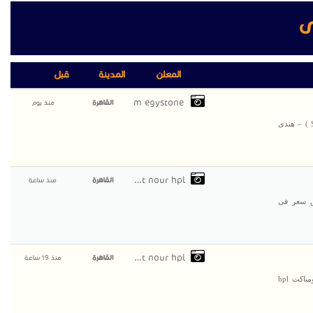
ى
المعلن
المدينة
قبل
m egystone
القاهرة
منذ يوم
حمامات hpl (كومباكت) الكومباكت hpl النوع : صيني ماركة (Sunfull ) – هندى
compact nour hpl
القاهرة
منذ ساعة
نسى بارخص سعر فى
compact nour hpl
القاهرة
منذ 19 ساعة
فواصل و ابواب حمامات كومباكت hpl من شركة نورن ديزاين للكومباكت hpl