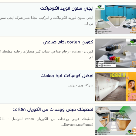
ايجي ستون لتوريد الكومباكت
ايجي ستون لتوريد الكومباكت و التركيب مجانا تعتبر شركه ايجى ستون
من ا...
كوريان corian رخام صناعي
كوريان - corian - رخام صناعي اسباب كتير هتختار/ى رخامة مطبخك
الم...
افضل كومباكت hpl حمامات
شركة نورن ديزاين...
لمطبخك قرص ووحدات من الكوريان corian
لمطبخك قرص ووحد
Egystone.me@gmail...