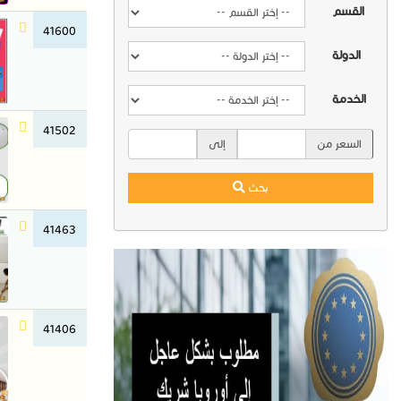
القسم
41600
الدولة
الخدمة
41502
السعر من
إلى
بحث
41463
41406