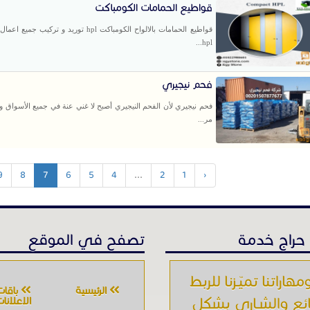
قواطيع الحمامات الكومباكت
قواطيع الحمامات بالالواح الكومباكت hpl توريد و تركيب 
hpl...
فحم نيجيري
فحم نيجيري لأن الفحم النيجيري أصبح لا غني عنة في جميع الأسواق 
مر...
9
8
7
6
5
4
...
2
1
‹
حراج خدمة
تصفح في الموقع
مهاراتنا تميّـزنا للربط
الرئيسية
باقات
ائع والشـاري بشكل
الإعلانا