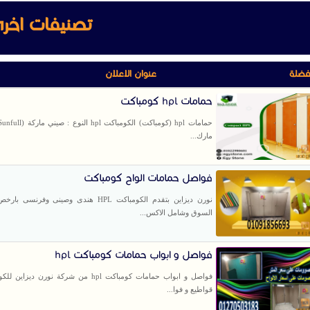
تصنيفات اخر
فضلة
عنوان الاعلان
حمامات hpl كومباكت
مارك...
فواصل حمامات الواح كومباكت
نورن ديزاين بتقدم الكومباكت HPL هندى وصينى وفر
السوق وشامل الاكس...
فواصل و ابواب حمامات كومباكت hpl
قواطيع و فوا...