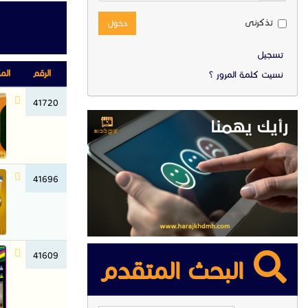
تذكرنى
دخول
تسجيل
الرقم
الم
نسيت كلمة المرور ؟
41720
41696
41609
البحث المتقدم