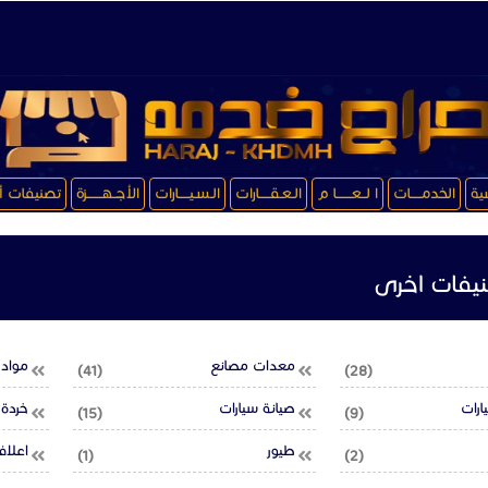
سية
الخدمـــــات
ا لــعـــــــا م
الـعـقـــــارات
الـسـيـــــارات
الأجــهـــــــزة
تصنيفات أ
يفات اخرى
معدات مصانع
مواد ب
(41)
(28)
ارات
صيانة سيارات
خردة
(15)
(9)
طيور
اعلا
(1)
(2)