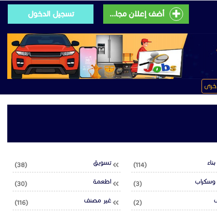
أضف إعلان مجانى
تسجيل الدخول
خرى
ناء
تسويق
(38)
(114)
 وسكراب
اطعمة
(30)
(3)
ف
غير مصنف
(116)
(2)