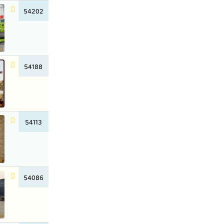
54202
54188
54113
54086