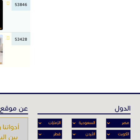
53846
53428
الدول
عن موقع 
أدواتنا و
بين الب