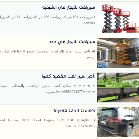
سيزرلفت للايجار في الشرقيه
#scissor...
سيزرلفت للايجار في جده
🚜 تأجير سيزر لفت (الرافعات المقصية) بجميع الارتفاعات نوفر خ
الرافع...
تأجير سيزر لفت مقصيه كهربا
⭐⭐⭐⭐⭐سكاي لفت لتاجير الرافعات والمعدات الثقيلة و
⭐⭐⭐⭐⭐0558742377⭐⭐⭐| سيزر...
Toyota Land Cruiser
and Cruiser 2023 Diesel Engine SUV 3.3L ($14,000 )
+16132081324 Wha...