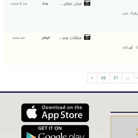
محل مفاتيح الزهراء
جدة
منذ 8 ساعات
هراء، نحن
مظلات وسواتر التخصصي
الرياض
منذ ساعة
كهربائية
›
38
37
...
ت