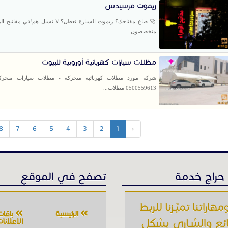
ريموت مرسيدس
​🚀 ضاع مفتاحك؟ ريموت السيارة تعطل؟ لا تشيل هم! ​في مفاتيح الز
متخصصون...
مظلات سيارات كهربائية أوروبية للبيوت
شركة مورد مظلات كهربائية متحركة - مظلات سيارات متحركة 
0500559613 مظلات...
8
7
6
5
4
3
2
1
‹
حراج خدمة
تصفح في الموقع
مهاراتنا تميّـزنا للربط
الرئيسية
باقات
ائع والشـاري بشكل
الإعلانا