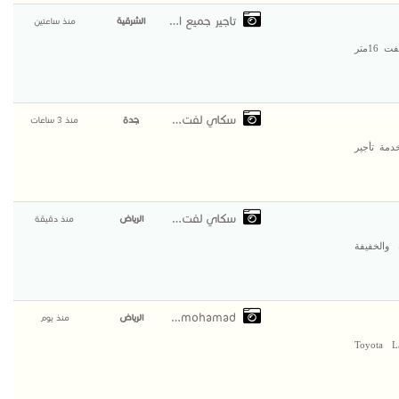
تاجير جميع الرافعات
الشرقية
منذ ساعتين
#سيزرلفت #10متر #سيزرلفت #12متر #سيزرلفت 14متر #سيزرلفت 16متر
سكاي لفت لتاجير
جدة
منذ 3 ساعات
دمة تأجير
سكاي لفت لتاجير
الرياض
منذ دقيقة
الخفيفة
TAHA mohamad
الرياض
منذ يوم
Toyota L