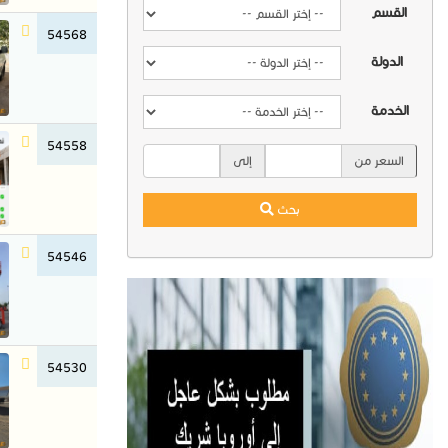
القسم
54568
الدولة
الخدمة
54558
السعر من
إلى
بحث
54546
54530