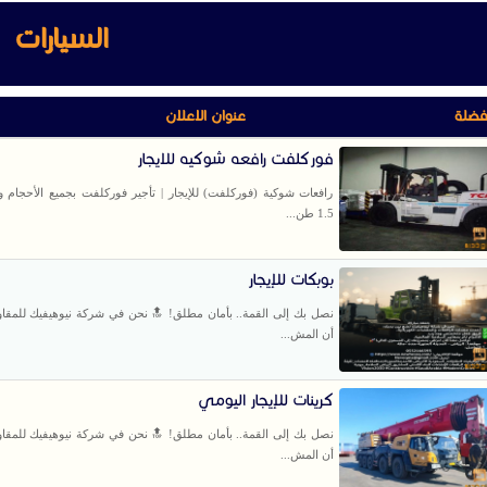
السيارات
فضلة
عنوان الاعلان
فوركلفت رافعه شوكيه للايجار
رافعات شوكية (فوركلفت) للإيجار | تأجير فوركلفت بجميع الأحجام و
1.5 طن...
بوبكات للإيجار
نصل بك إلى القمة.. بأمان مطلق! 🔝 نحن ​في شركة نيوهيفيك للمقاو
أن المش...
كرينات للإيجار اليومي
نصل بك إلى القمة.. بأمان مطلق! 🔝 نحن ​في شركة نيوهيفيك للمقاو
أن المش...