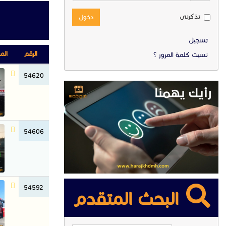
تذكرنى
دخول
تسجيل
الرقم
الم
نسيت كلمة المرور ؟
54620
54606
54592
البحث المتقدم