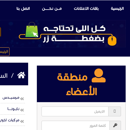
الرئيسية
باقات الإعلانات
مـــن نـحـــــــن
اتصل بنا
الرئي
منطقة
/
السي
الأعضاء
مـرسـيــدس
تـايــوتـــــا
مركبات اخرى