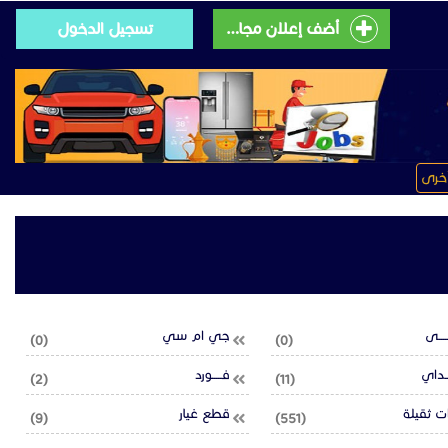
أضف إعلان مجانى
تسجيل الدخول
خرى
ــــى
جي ام سي
(0)
(0)
ــداي
فـــــورد
(2)
(11)
 ثقيلة
قطع غيار
(9)
(551)