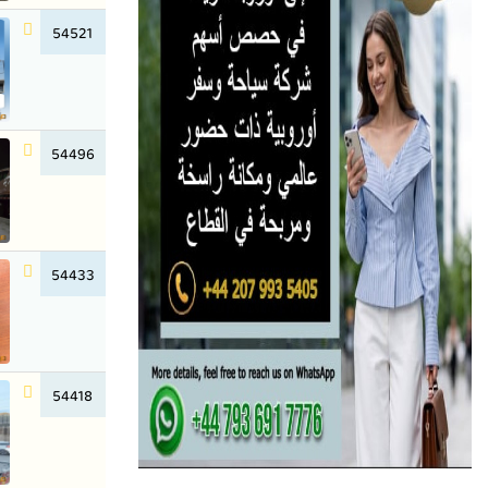
54521
54496
54433
54418