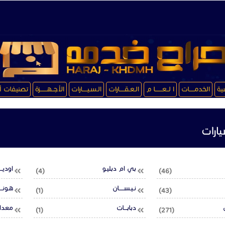
سية
الخدمـــــات
ا لــعـــــــا م
الـعـقـــــارات
الـسـيـــــارات
الأجــهـــــــزة
تصنيفات أ
ارات
بي ام دبليـو
اوديـــ
(4)
(46)
نـيـســـــان
هـونــ
(1)
(43)
دبابـــات
معدات
(1)
(271)