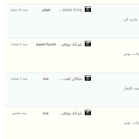
The Chocolate King
الرياض
منذ 20 ساعة
ى 14/8/2026 رخصة سير ساريه الي
شركة نيوهيفيك للمقاو
المدينة المنورة
منذ 6 ساعات
لات، نؤمن
سكاي لفت لتاجير
جدة
منذ 5 ساعات
فت للإيجار
شركة نيوهيفيك للمقاو
جدة
منذ ساعتين
لات، نؤمن